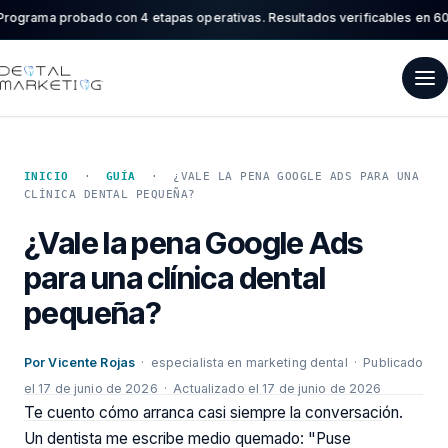
ma probado con 4 etapas operativas. Resultados verificables en 60 a 90 
INICIO
·
GUÍA
· ¿VALE LA PENA GOOGLE ADS PARA UNA
CLÍNICA DENTAL PEQUEÑA?
¿Vale la pena Google Ads
para una clínica dental
pequeña?
Por Vicente Rojas
· especialista en marketing dental ·
Publicado
el 17 de junio de 2026
· Actualizado el 17 de junio de 2026
Te cuento cómo arranca casi siempre la conversación.
Un dentista me escribe medio quemado: "Puse